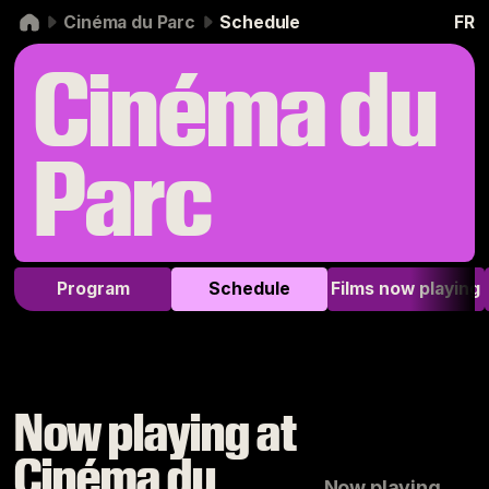
Skip to navigation
Skip to content
Cinéma du Parc
Schedule
FR
Cinéma du
Parc
Program
Schedule
Films now playing
Now playing at
Cinéma du
Now playing