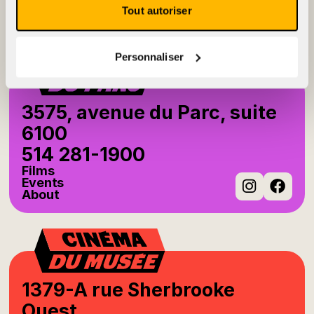
Events
Tout autoriser
About
Instag
Fac
Personnaliser
3575, avenue du Parc, suite
6100
514 281-1900
Films
Events
About
Instag
Fac
1379-A rue Sherbrooke
Ouest