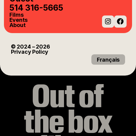
514 316-5665
Films
Events
About
Instag
Fac
© 2024
– 2026
Privacy Policy
Français
Out of
the box