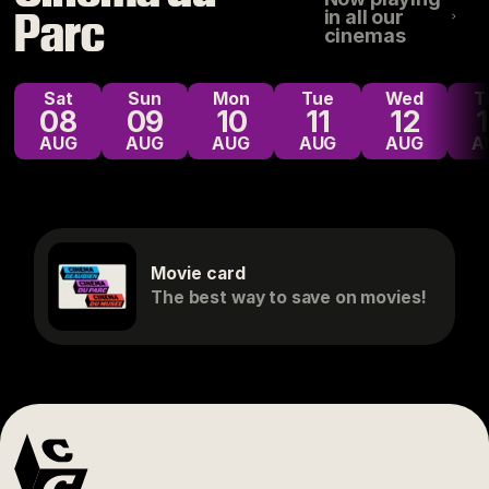
Parc
in all our
cinemas
Sat
Sun
Mon
Tue
Wed
08
09
10
11
12
AUG
AUG
AUG
AUG
AUG
A
Movie card
The best way to save on movies!