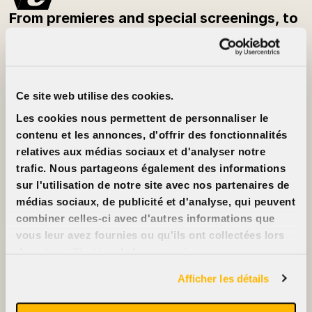
From premieres and special screenings, to
festivals and classic films — be the first to
know what’s playing each week.
Subscribe to the newsletter
Ce site web utilise des cookies.
Customer Info
About
Les cookies nous permettent de personnaliser le
Prices
Cinéma Cinéma
Movie cards
Partners
contenu et les annonces, d'offrir des fonctionnalités
Rentals
Jobs
relatives aux médias sociaux et d'analyser notre
FAQ
Contact us
Accessibility
trafic. Nous partageons également des informations
Advertise on our
sur l'utilisation de notre site avec nos partenaires de
screens
Support us
médias sociaux, de publicité et d'analyse, qui peuvent
combiner celles-ci avec d'autres informations que
vous leur avez fournies ou qu'ils ont collectées lors
de votre utilisation de leurs services.
2396, rue Beaubien Est
Afficher les détails
514 721-6060
Films