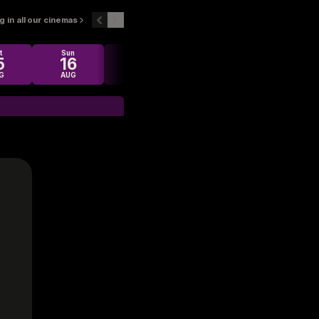
 in all our cinemas
t
Sun
Mon
Tue
Wed
5
16
17
18
19
G
AUG
AUG
AUG
AUG