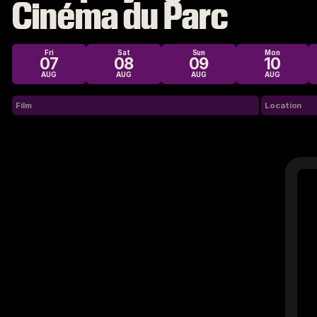
Cinéma du Parc
Fri
Sat
Sun
Mon
07
08
09
10
AUG
AUG
AUG
AUG
Film
Location