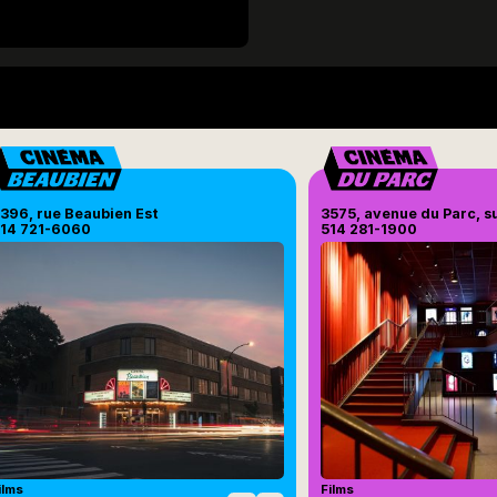
396, rue Beaubien Est
3575, avenue du Parc, s
14 721-6060
514 281-1900
ilms
Films