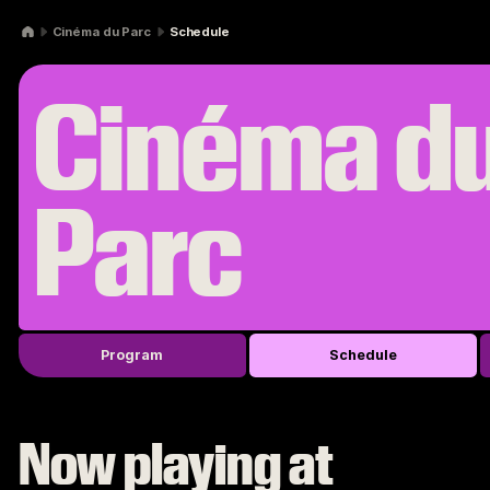
Skip to navigation
Skip to content
Cinéma du Parc
Schedule
Cinéma d
Parc
Program
Schedule
Now playing at