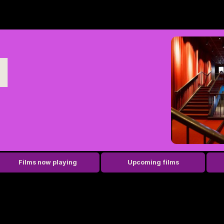
u
Films now playing
Upcoming films