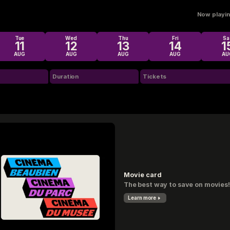
Now playing
Tue
Wed
Thu
Fri
Sa
11
12
13
14
1
AUG
AUG
AUG
AUG
AU
Duration
Tickets
Movie card
The best way to save on movies!
Learn more