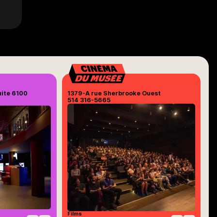
uite 6100
1379-A rue Sherbrooke Ouest
514 316-5665
Films