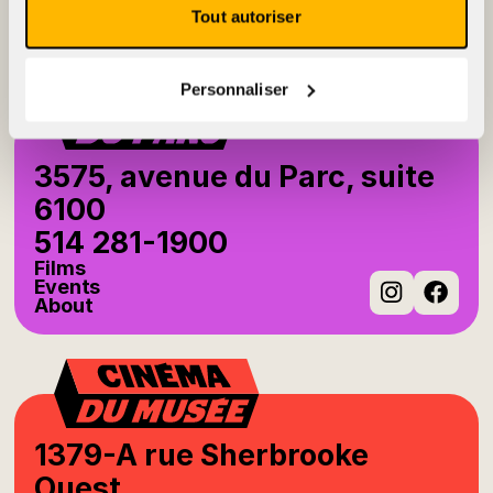
Events
Tout autoriser
About
Instag
Fac
Personnaliser
3575, avenue du Parc, suite
6100
514 281-1900
Films
Events
About
Instag
Fac
1379-A rue Sherbrooke
Ouest