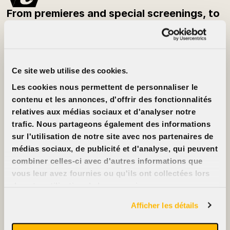
From premieres and special screenings, to
festivals and classic films — be the first to
know what’s playing each week.
Subscribe to the newsletter
Ce site web utilise des cookies.
Customer Info
About
Les cookies nous permettent de personnaliser le
Prices
Cinéma Cinéma
Movie cards
Partners
contenu et les annonces, d'offrir des fonctionnalités
Rentals
Jobs
relatives aux médias sociaux et d'analyser notre
FAQ
Contact us
Accessibility
trafic. Nous partageons également des informations
Advertise on our
sur l'utilisation de notre site avec nos partenaires de
screens
Support us
médias sociaux, de publicité et d'analyse, qui peuvent
combiner celles-ci avec d'autres informations que
vous leur avez fournies ou qu'ils ont collectées lors
de votre utilisation de leurs services.
2396, rue Beaubien Est
Afficher les détails
514 721-6060
Films