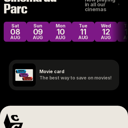
Parc
in all our
cinemas
Sat
Sun
Mon
Tue
Wed
08
09
10
11
12
AUG
AUG
AUG
AUG
AUG
A
Movie card
The best way to save on movies!