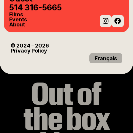
514 316-5665
Films
Events
About
Instag
Fac
© 2024
– 2026
Privacy Policy
Français
Out of
the box