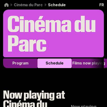
Skip to navigation
Skip to content
Cinéma du Parc
Schedule
FR
Cinéma du
Parc
Program
Schedule
Films now playing
Now playing at
Cinéma du
Now playing