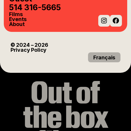
514 316-5665
Films
Events
About
Instag
Fac
© 2024
– 2026
Privacy Policy
Français
Out of
the box