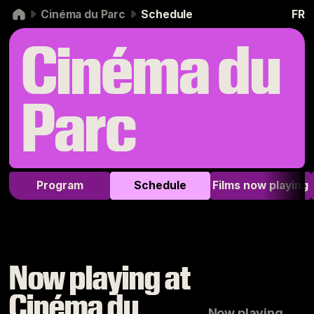
Skip to navigation
Skip to content
Cinéma du Parc
Schedule
FR
Cinéma du
Parc
Program
Schedule
Films now playing
Now playing at
Cinéma du
Now playing