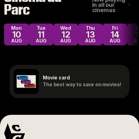
Parc
in all our
cinemas
Mon
Tue
Wed
Thu
Fri
10
11
12
13
14
AUG
AUG
AUG
AUG
AUG
A
Movie card
The best way to save on movies!