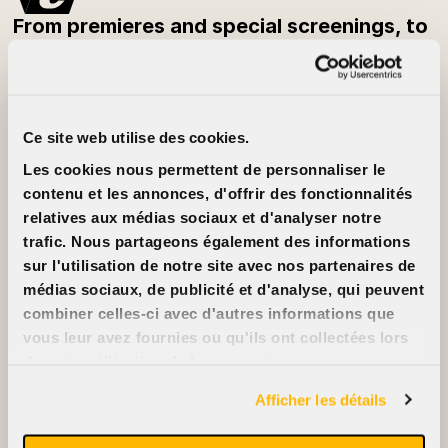
From premieres and special screenings, to
festivals and classic films — be the first to
know what’s playing each week.
Subscribe to the newsletter
Ce site web utilise des cookies.
Customer Info
About
Les cookies nous permettent de personnaliser le
Prices
Cinéma Cinéma
Movie cards
Partners
contenu et les annonces, d'offrir des fonctionnalités
Rentals
Jobs
relatives aux médias sociaux et d'analyser notre
FAQ
Contact us
Accessibility
trafic. Nous partageons également des informations
Advertise on our
sur l'utilisation de notre site avec nos partenaires de
screens
Support us
médias sociaux, de publicité et d'analyse, qui peuvent
combiner celles-ci avec d'autres informations que
vous leur avez fournies ou qu'ils ont collectées lors
de votre utilisation de leurs services.
2396, rue Beaubien Est
Afficher les détails
514 721-6060
Films