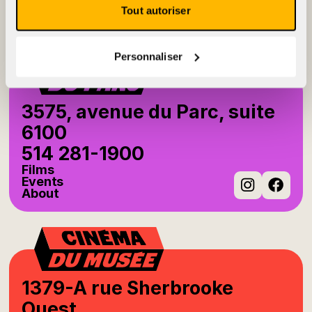
Events
Tout autoriser
About
Instag
Fac
Personnaliser
3575, avenue du Parc, suite
6100
514 281-1900
Films
Events
About
Instag
Fac
1379-A rue Sherbrooke
Ouest