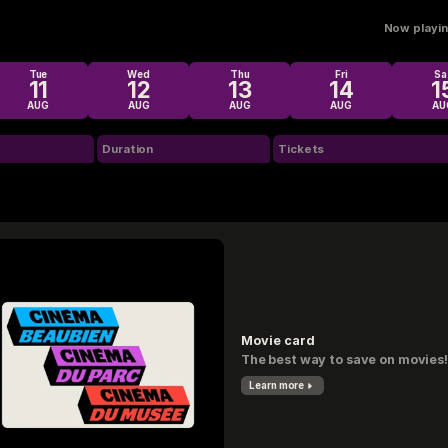
Now playing
Tue
Wed
Thu
Fri
Sa
11
12
13
14
1
AUG
AUG
AUG
AUG
AU
Duration
Tickets
Movie card
The best way to save on movies!
Learn more