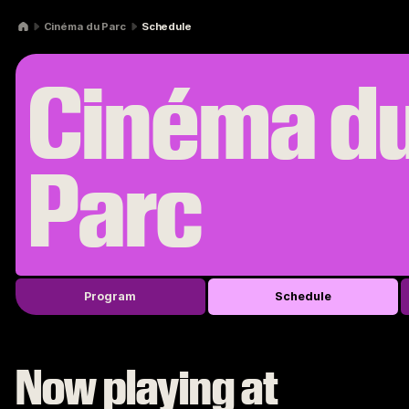
Skip to navigation
Skip to content
Cinéma du Parc
Schedule
Cinéma d
Parc
Program
Schedule
Now playing at