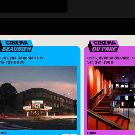
396, rue Beaubien Est
3575, avenue du Parc, s
14 721-6060
514 281-1900
ilms
Films