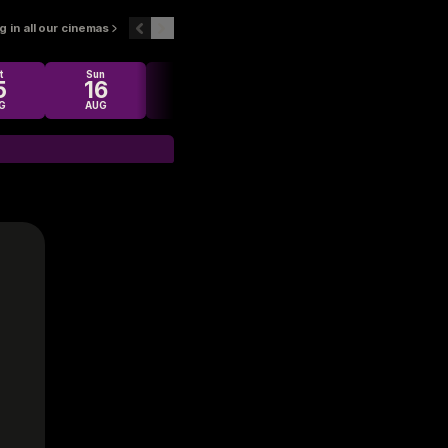
 in all our cinemas
t
Sun
Mon
Tue
Wed
5
16
17
18
19
G
AUG
AUG
AUG
AUG