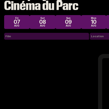
Cinéma du Parc
Fri
Sat
Sun
Mon
07
08
09
10
AUG
AUG
AUG
AUG
Film
Location