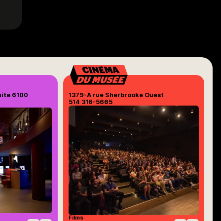
uite 6100
1379-A rue Sherbrooke Ouest
514 316-5665
Films