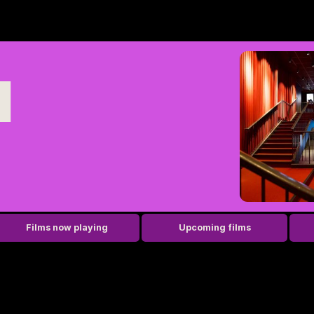
u
Films now playing
Upcoming films