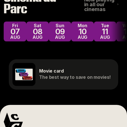
Parc
in all our
cinemas
Fri
Sat
Sun
Mon
Tue
07
08
09
10
11
AUG
AUG
AUG
AUG
AUG
A
Movie card
The best way to save on movies!