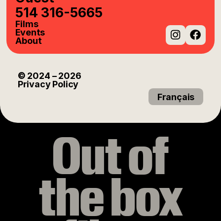
514 316-5665
Films
Events
About
Instag
Fac
© 2024
– 2026
Privacy Policy
Français
Out of
the box