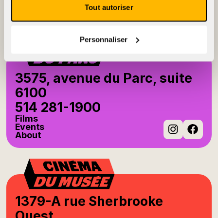
Events
Tout autoriser
About
Instag
Fac
Personnaliser
3575, avenue du Parc, suite
6100
514 281-1900
Films
Events
About
Instag
Fac
1379-A rue Sherbrooke
Ouest