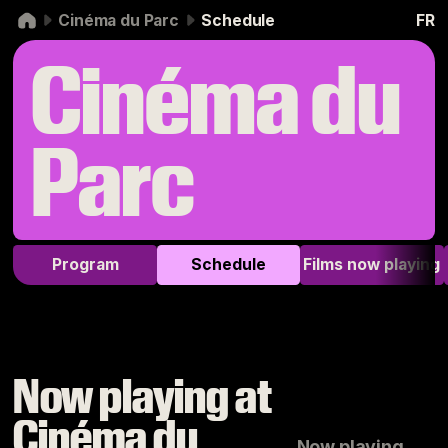
Skip to navigation
Skip to content
Cinéma du Parc
Schedule
FR
Cinéma du
Parc
Program
Schedule
Films now playing
Now playing at
Cinéma du
Now playing