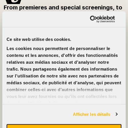
From premieres and special screenings, to
festivals and classic films — be the first to
know what’s playing each week.
Subscribe to the newsletter
Ce site web utilise des cookies.
Customer Info
About
Les cookies nous permettent de personnaliser le
Prices
Cinéma Cinéma
Movie cards
Partners
contenu et les annonces, d'offrir des fonctionnalités
Rentals
Jobs
relatives aux médias sociaux et d'analyser notre
FAQ
Contact us
Accessibility
trafic. Nous partageons également des informations
Advertise on our
sur l'utilisation de notre site avec nos partenaires de
screens
Support us
médias sociaux, de publicité et d'analyse, qui peuvent
combiner celles-ci avec d'autres informations que
vous leur avez fournies ou qu'ils ont collectées lors
de votre utilisation de leurs services.
2396, rue Beaubien Est
Afficher les détails
514 721-6060
Films