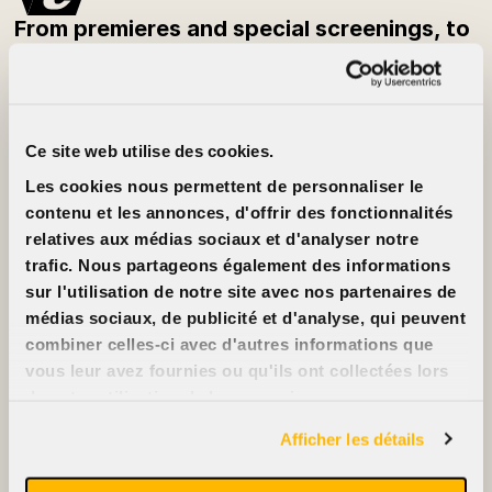
From premieres and special screenings, to
festivals and classic films — be the first to
know what’s playing each week.
Subscribe to the newsletter
Ce site web utilise des cookies.
Customer Info
About
Les cookies nous permettent de personnaliser le
Prices
Cinéma Cinéma
Movie cards
Partners
contenu et les annonces, d'offrir des fonctionnalités
Rentals
Jobs
relatives aux médias sociaux et d'analyser notre
FAQ
Contact us
Accessibility
trafic. Nous partageons également des informations
Advertise on our
sur l'utilisation de notre site avec nos partenaires de
screens
Support us
médias sociaux, de publicité et d'analyse, qui peuvent
combiner celles-ci avec d'autres informations que
vous leur avez fournies ou qu'ils ont collectées lors
de votre utilisation de leurs services.
2396, rue Beaubien Est
Afficher les détails
514 721-6060
Films