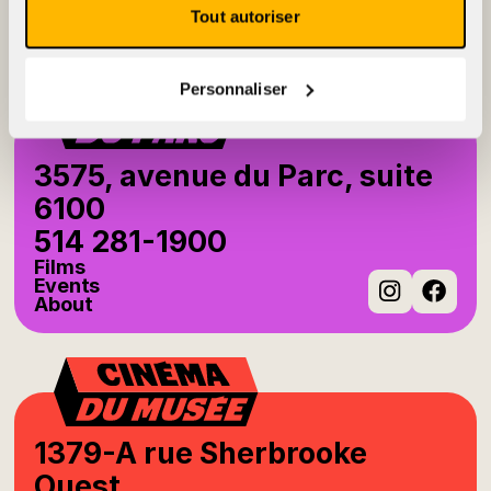
Events
Tout autoriser
About
Instag
Fac
Personnaliser
3575, avenue du Parc, suite
6100
514 281-1900
Films
Events
About
Instag
Fac
1379-A rue Sherbrooke
Ouest