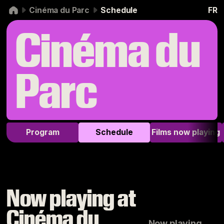
Skip to navigation
Skip to content
Cinéma du Parc
Schedule
FR
Cinéma du
Parc
Program
Schedule
Films now playing
Now playing at
Cinéma du
Now playing