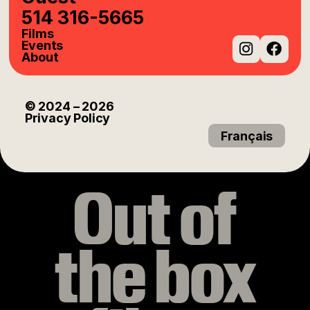
514 316-5665
Films
Events
About
Instag
Fac
© 2024
– 2026
Privacy Policy
Français
Out of
the box