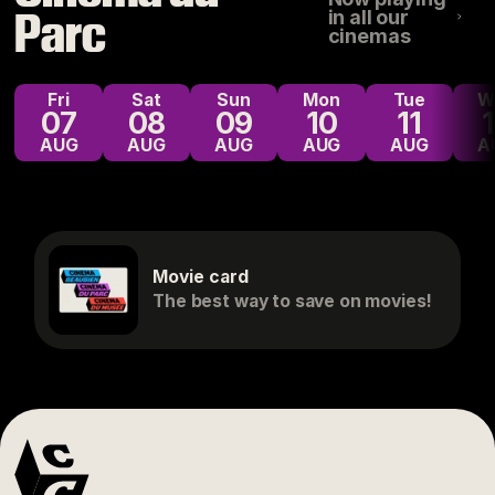
Parc
in all our
cinemas
Fri
Sat
Sun
Mon
Tue
07
08
09
10
11
AUG
AUG
AUG
AUG
AUG
A
Movie card
The best way to save on movies!