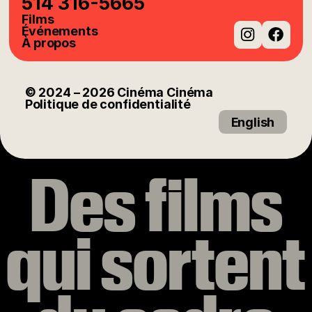
514 316-5665
Films
Événements
À propos
Instag
Fac
© 2024
– 2026
Cinéma Cinéma
Politique de confidentialité
English
Des films
qui sortent