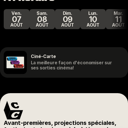
ven.
sam.
dim.
lun.
mar.
07
08
09
10
11
AOÛT
AOÛT
AOÛT
AOÛT
AOÛT
Ciné-Carte
La meilleure façon d'économiser sur
ses sorties cinéma!
Avant-premières, projections spéciales,