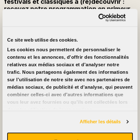
festivals et classiques à (re)découvrir :
recevez notre programmation en primeur
chaque semaine.
S’inscrire à l’infolettre
Ce site web utilise des cookies.
Infos
À propos
Tarifs
Cinéma Cinéma
Les cookies nous permettent de personnaliser le
Ciné-cartes
Partenaires
Locations
Emplois
contenu et les annonces, d'offrir des fonctionnalités
FAQ
Nous joindre
relatives aux médias sociaux et d'analyser notre
Accessibilité
trafic. Nous partageons également des informations
Annoncez sur nos
écrans
sur l'utilisation de notre site avec nos partenaires de
Nous soutenir
médias sociaux, de publicité et d'analyse, qui peuvent
combiner celles-ci avec d'autres informations que
vous leur avez fournies ou qu'ils ont collectées lors
de votre utilisation de leurs services.
2396, rue Beaubien Est
514 721-6060
Afficher les détails
Films
Événements