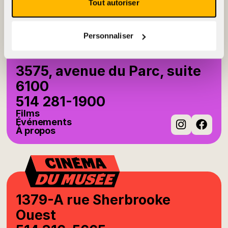
À propos
Tout autoriser
Instag
Fac
Personnaliser
3575, avenue du Parc, suite
6100
514 281-1900
Films
Événements
À propos
Instag
Fac
1379-A rue Sherbrooke
Ouest