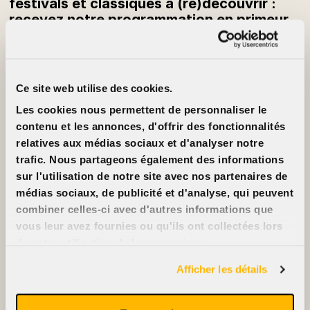
festivals et classiques à (re)découvrir :
recevez notre programmation en primeur
chaque semaine.
S’inscrire à l’infolettre
Ce site web utilise des cookies.
Infos
À propos
Tarifs
Cinéma Cinéma
Les cookies nous permettent de personnaliser le
Ciné-cartes
Partenaires
Locations
Emplois
contenu et les annonces, d'offrir des fonctionnalités
FAQ
Nous joindre
relatives aux médias sociaux et d'analyser notre
Accessibilité
trafic. Nous partageons également des informations
Annoncez sur nos
écrans
sur l'utilisation de notre site avec nos partenaires de
Nous soutenir
médias sociaux, de publicité et d'analyse, qui peuvent
combiner celles-ci avec d'autres informations que
vous leur avez fournies ou qu'ils ont collectées lors
de votre utilisation de leurs services.
2396, rue Beaubien Est
514 721-6060
Afficher les détails
Films
Événements