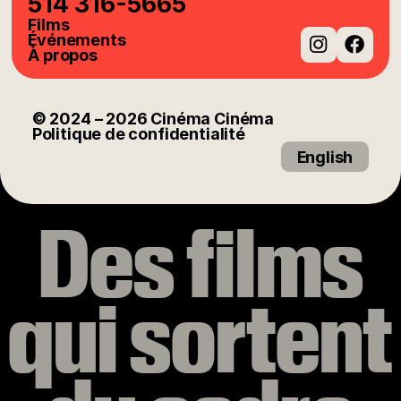
514 316-5665
Films
Événements
À propos
Instag
Fac
© 2024
– 2026
Cinéma Cinéma
Politique de confidentialité
English
Des films
qui sortent