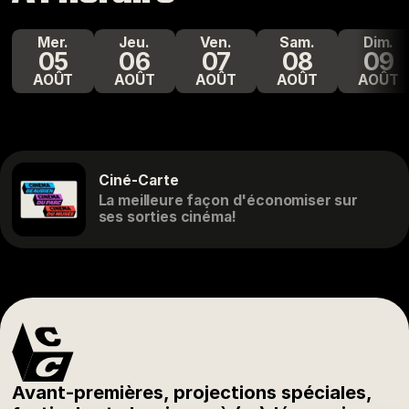
mer.
jeu.
ven.
sam.
dim.
05
06
07
08
09
AOÛT
AOÛT
AOÛT
AOÛT
AOÛT
Ciné-Carte
La meilleure façon d'économiser sur
ses sorties cinéma!
Avant-premières, projections spéciales,