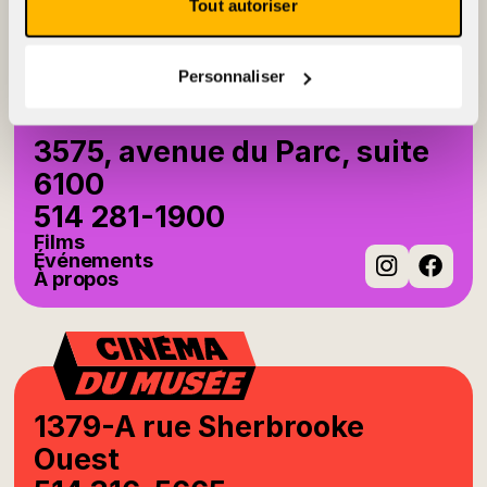
À propos
Tout autoriser
Instag
Fac
Personnaliser
3575, avenue du Parc, suite
6100
514 281-1900
Films
Événements
À propos
Instag
Fac
1379-A rue Sherbrooke
Ouest