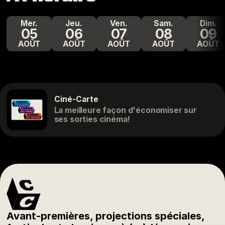
mer.
jeu.
ven.
sam.
dim.
05
06
07
08
09
AOÛT
AOÛT
AOÛT
AOÛT
AOÛT
Ciné-Carte
La meilleure façon d'économiser sur
ses sorties cinéma!
Avant-premières, projections spéciales,