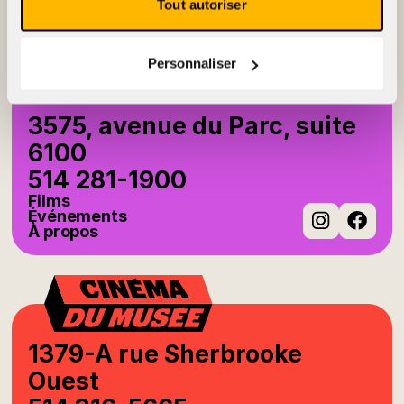
À propos
Tout autoriser
Instag
Fac
Personnaliser
3575, avenue du Parc, suite
6100
514 281-1900
Films
Événements
À propos
Instag
Fac
1379-A rue Sherbrooke
Ouest