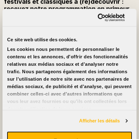
festivals et classiques à (re)découvrir :
recevez notre programmation en primeur
chaque semaine.
S’inscrire à l’infolettre
Ce site web utilise des cookies.
Infos
À propos
Tarifs
Cinéma Cinéma
Les cookies nous permettent de personnaliser le
Ciné-cartes
Partenaires
Locations
Emplois
contenu et les annonces, d'offrir des fonctionnalités
FAQ
Nous joindre
relatives aux médias sociaux et d'analyser notre
Accessibilité
trafic. Nous partageons également des informations
Annoncez sur nos
écrans
sur l'utilisation de notre site avec nos partenaires de
Nous soutenir
médias sociaux, de publicité et d'analyse, qui peuvent
combiner celles-ci avec d'autres informations que
vous leur avez fournies ou qu'ils ont collectées lors
de votre utilisation de leurs services.
2396, rue Beaubien Est
514 721-6060
Afficher les détails
Films
Événements