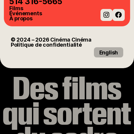
514 316-5665
Films
Événements
À propos
Instag
Fac
© 2024
– 2026
Cinéma Cinéma
Politique de confidentialité
English
Des films
qui sortent