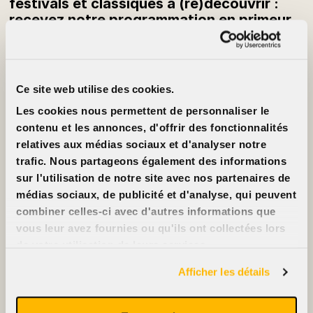
festivals et classiques à (re)découvrir :
recevez notre programmation en primeur
chaque semaine.
S’inscrire à l’infolettre
Ce site web utilise des cookies.
Infos
À propos
Tarifs
Cinéma Cinéma
Les cookies nous permettent de personnaliser le
Ciné-cartes
Partenaires
Locations
Emplois
contenu et les annonces, d'offrir des fonctionnalités
FAQ
Nous joindre
relatives aux médias sociaux et d'analyser notre
Accessibilité
trafic. Nous partageons également des informations
Annoncez sur nos
écrans
sur l'utilisation de notre site avec nos partenaires de
Nous soutenir
médias sociaux, de publicité et d'analyse, qui peuvent
combiner celles-ci avec d'autres informations que
vous leur avez fournies ou qu'ils ont collectées lors
de votre utilisation de leurs services.
2396, rue Beaubien Est
514 721-6060
Afficher les détails
Films
Événements