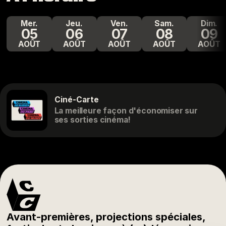
mer.
jeu.
ven.
sam.
dim.
05
06
07
08
09
AOÛT
AOÛT
AOÛT
AOÛT
AOÛT
Ciné-Carte
La meilleure façon d'économiser sur
ses sorties cinéma!
Avant-premières, projections spéciales,