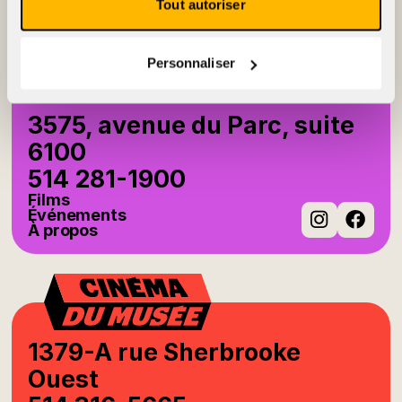
À propos
Tout autoriser
Instag
Fac
Personnaliser
3575, avenue du Parc, suite
6100
514 281-1900
Films
Événements
À propos
Instag
Fac
1379-A rue Sherbrooke
Ouest