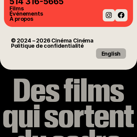
514 316-5665
Films
Événements
À propos
Instag
Fac
© 2024
– 2026
Cinéma Cinéma
Politique de confidentialité
English
Des films
qui sortent