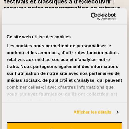
festivals et classiques à (re)découvrir :
recevez notre programmation en primeur
chaque semaine.
S’inscrire à l’infolettre
Ce site web utilise des cookies.
Infos
À propos
Tarifs
Cinéma Cinéma
Les cookies nous permettent de personnaliser le
Ciné-cartes
Partenaires
Locations
Emplois
contenu et les annonces, d'offrir des fonctionnalités
FAQ
Nous joindre
relatives aux médias sociaux et d'analyser notre
Accessibilité
trafic. Nous partageons également des informations
Annoncez sur nos
écrans
sur l'utilisation de notre site avec nos partenaires de
Nous soutenir
médias sociaux, de publicité et d'analyse, qui peuvent
combiner celles-ci avec d'autres informations que
vous leur avez fournies ou qu'ils ont collectées lors
de votre utilisation de leurs services.
2396, rue Beaubien Est
514 721-6060
Afficher les détails
Films
Événements