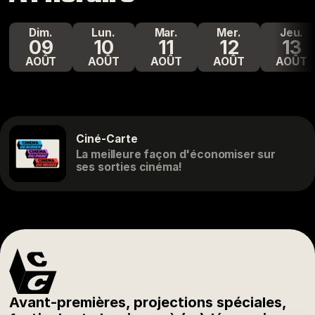
dim.
lun.
mar.
mer.
jeu.
09
10
11
12
13
AOÛT
AOÛT
AOÛT
AOÛT
AOÛT
Ciné-Carte
La meilleure façon d'économiser sur
ses sorties cinéma!
Avant-premières, projections spéciales,