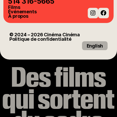
514 316-5665
Films
Événements
À propos
Instag
Fac
© 2024
– 2026
Cinéma Cinéma
Politique de confidentialité
English
Des films
qui sortent