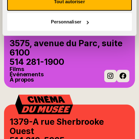
À propos
Tout autoriser
Instag
Fac
Personnaliser
3575, avenue du Parc, suite
6100
514 281-1900
Films
Événements
À propos
Instag
Fac
1379-A rue Sherbrooke
Ouest