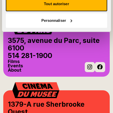
Events
Tout autoriser
About
Instag
Fac
Personnaliser
3575, avenue du Parc, suite
6100
514 281-1900
Films
Events
About
Instag
Fac
1379-A rue Sherbrooke
Ouest