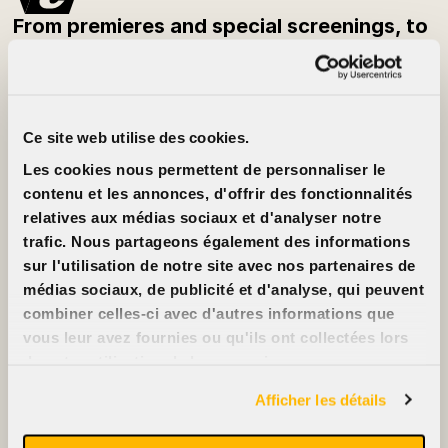
From premieres and special screenings, to
festivals and classic films — be the first to
know what’s playing each week.
Subscribe to the newsletter
Ce site web utilise des cookies.
Customer Info
About
Les cookies nous permettent de personnaliser le
Prices
Cinéma Cinéma
Movie cards
Partners
contenu et les annonces, d'offrir des fonctionnalités
Rentals
Jobs
relatives aux médias sociaux et d'analyser notre
FAQ
Contact us
Accessibility
trafic. Nous partageons également des informations
Advertise on our
sur l'utilisation de notre site avec nos partenaires de
screens
Support us
médias sociaux, de publicité et d'analyse, qui peuvent
combiner celles-ci avec d'autres informations que
vous leur avez fournies ou qu'ils ont collectées lors
de votre utilisation de leurs services.
2396, rue Beaubien Est
Afficher les détails
514 721-6060
Films