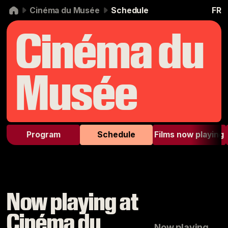
Skip to navigation
Skip to content
Cinéma du Musée
Schedule
FR
Cinéma du
Musée
Program
Schedule
Films now playing
Now playing at
Cinéma du
Now playing