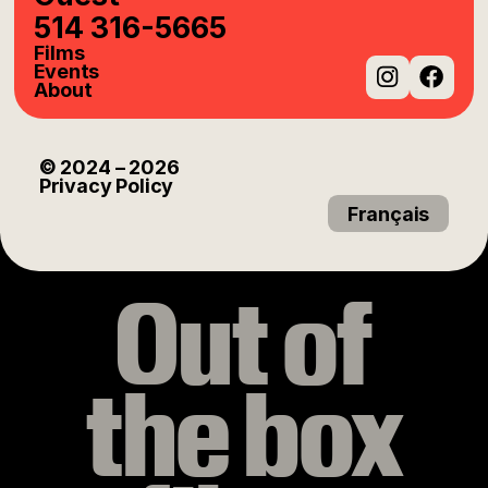
514 316-5665
Films
Events
About
Instag
Fac
© 2024
– 2026
Privacy Policy
Français
Out of
the box