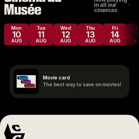
Musée
in all our
cinemas
Mon
Tue
Wed
Thu
Fri
10
11
12
13
14
AUG
AUG
AUG
AUG
AUG
A
Movie card
The best way to save on movies!