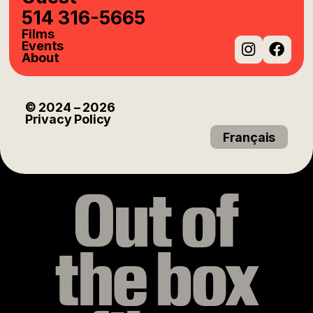
514 316-5665
Films
Events
About
Instag
Fac
© 2024
– 2026
Privacy Policy
Français
Out of
the box