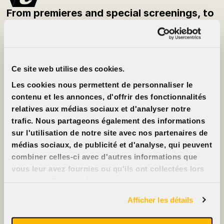
From premieres and special screenings, to
festivals and classic films — be the first to
know what’s playing each week.
Subscribe to the newsletter
Ce site web utilise des cookies.
Customer Info
About
Les cookies nous permettent de personnaliser le
Prices
Cinéma Cinéma
Movie cards
Partners
contenu et les annonces, d'offrir des fonctionnalités
Rentals
Jobs
relatives aux médias sociaux et d'analyser notre
FAQ
Contact us
Accessibility
trafic. Nous partageons également des informations
Advertise on our
sur l'utilisation de notre site avec nos partenaires de
screens
Support us
médias sociaux, de publicité et d'analyse, qui peuvent
combiner celles-ci avec d'autres informations que
vous leur avez fournies ou qu'ils ont collectées lors
de votre utilisation de leurs services.
2396, rue Beaubien Est
Afficher les détails
514 721-6060
Films