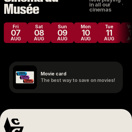
Musée
in all our
cinemas
Fri
Sat
Sun
Mon
Tue
07
08
09
10
11
AUG
AUG
AUG
AUG
AUG
A
Movie card
The best way to save on movies!