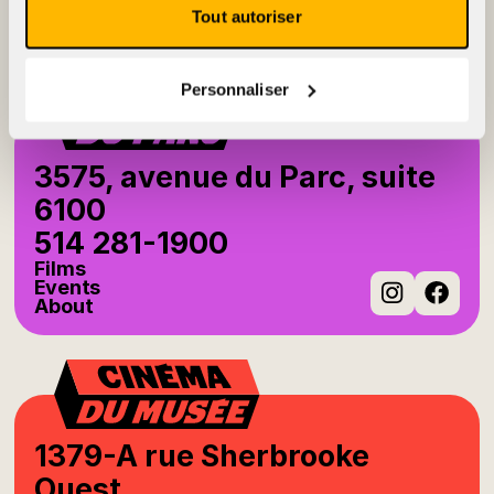
Events
Tout autoriser
About
Instag
Fac
Personnaliser
3575, avenue du Parc, suite
6100
514 281-1900
Films
Events
About
Instag
Fac
1379-A rue Sherbrooke
Ouest