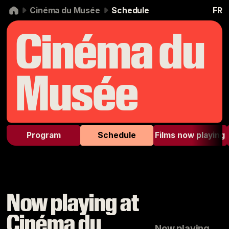
Skip to navigation
Skip to content
Cinéma du Musée
Schedule
FR
Cinéma du
Musée
Program
Schedule
Films now playing
Now playing at
Cinéma du
Now playing