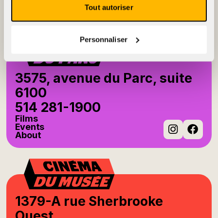
Events
Tout autoriser
About
Instag
Fac
Personnaliser
3575, avenue du Parc, suite
6100
514 281-1900
Films
Events
About
Instag
Fac
1379-A rue Sherbrooke
Ouest