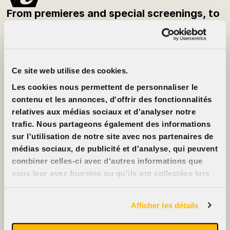
From premieres and special screenings, to
festivals and classic films — be the first to
know what’s playing each week.
Subscribe to the newsletter
Ce site web utilise des cookies.
Customer Info
About
Les cookies nous permettent de personnaliser le
Prices
Cinéma Cinéma
Movie cards
Partners
contenu et les annonces, d'offrir des fonctionnalités
Rentals
Jobs
relatives aux médias sociaux et d'analyser notre
FAQ
Contact us
Accessibility
trafic. Nous partageons également des informations
Advertise on our
sur l'utilisation de notre site avec nos partenaires de
screens
Support us
médias sociaux, de publicité et d'analyse, qui peuvent
combiner celles-ci avec d'autres informations que
vous leur avez fournies ou qu'ils ont collectées lors
de votre utilisation de leurs services.
2396, rue Beaubien Est
Afficher les détails
514 721-6060
Films