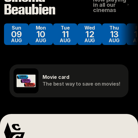
Beaubien
in all our
cinemas
Sun
Mon
Tue
Wed
Thu
09
10
11
12
13
AUG
AUG
AUG
AUG
AUG
A
Movie card
The best way to save on movies!