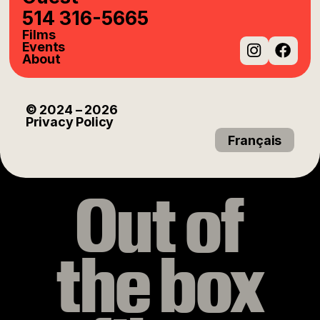
514 316-5665
Films
Events
About
Instag
Fac
© 2024
– 2026
Privacy Policy
Français
Out of
the box