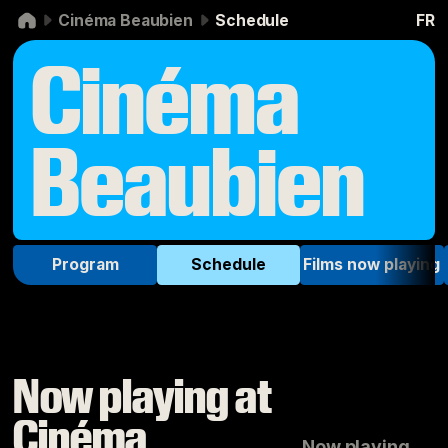
Skip to navigation
Skip to content
Cinéma Beaubien
Schedule
FR
Cinéma
Beaubien
Program
Schedule
Films now playing
Now playing at
Cinéma
Now playing