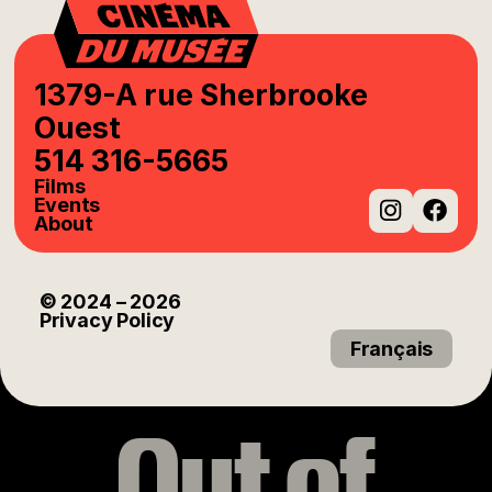
1379-A rue Sherbrooke
Ouest
514 316-5665
Films
Events
About
Instag
Fac
© 2024
– 2026
Privacy Policy
Français
Out of