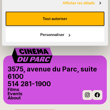
Afficher les détails
2396, rue Beaubien Est
Tout autoriser
514 721-6060
Films
Events
Personnaliser
About
Instag
Fac
3575, avenue du Parc, suite
6100
514 281-1900
Films
Events
About
Instag
Fac