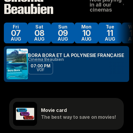
Beaubien
in all our
cinemas
Fri
Sat
Sun
Mon
Tue
07
08
09
10
11
AUG
AUG
AUG
AUG
AUG
A
BORA BORA ET LA POLYNÉSIE FRANÇAISE
Cinéma Beaubien
07:00 PM
VOF
Movie card
The best way to save on movies!