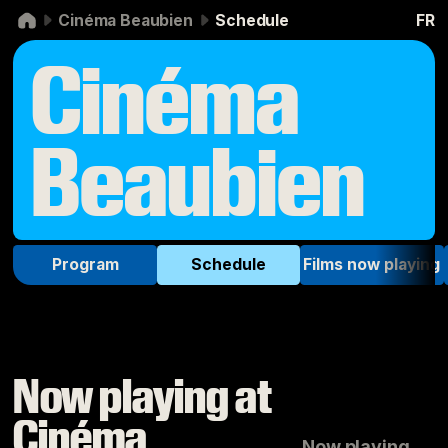
Skip to navigation
Skip to content
Cinéma Beaubien
Schedule
FR
Cinéma
Beaubien
Program
Schedule
Films now playing
Now playing at
Cinéma
Now playing