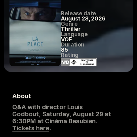
Release date
August 28, 2026
Genre
Thriller
Language
VOF
Duration
85
Rating
About
Q&A w
ith director Louis
Godbout,
Saturday, August 29 at
6:30PM at Cinéma Beaubien.
Tickets here
.