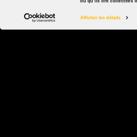
ou qu'ils ont collectées l
28 août 2026
Genre
La
Thriller
VO
Afficher les détails
À propos
Ciné-rencontre en présence du réalisateur
Louis
Godbout, samedi 29 août à 18h30 au Cinéma Beau
Billets ici
.
En route vers un souper, un couple se dispute une
de stationnement avec un inconnu. Ce qui comm
par un simple accrochage se transforme peu à pe
duel dont les échos dépassent la rue. Plus tard, a
de la table, entre éclats de rire et confidences, la 
se déroule sous l’ombre persistante de cette
confrontation inachevée.