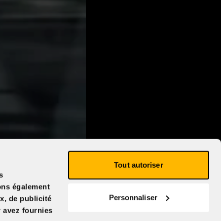
Tout autoriser
s
eons également
Personnaliser
x, de publicité
r avez fournies