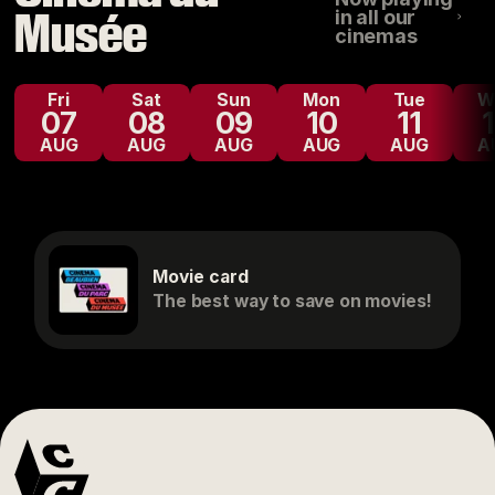
Musée
in all our
cinemas
Fri
Sat
Sun
Mon
Tue
07
08
09
10
11
AUG
AUG
AUG
AUG
AUG
A
Movie card
The best way to save on movies!