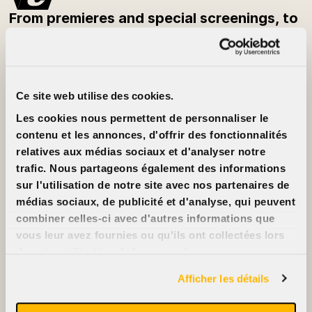
From premieres and special screenings, to
festivals and classic films — be the first to
know what’s playing each week.
Subscribe to the newsletter
Ce site web utilise des cookies.
Customer Info
About
Les cookies nous permettent de personnaliser le
Prices
Cinéma Cinéma
Movie cards
Partners
contenu et les annonces, d'offrir des fonctionnalités
Rentals
Jobs
relatives aux médias sociaux et d'analyser notre
FAQ
Contact us
Accessibility
trafic. Nous partageons également des informations
Advertise on our
sur l'utilisation de notre site avec nos partenaires de
screens
Support us
médias sociaux, de publicité et d'analyse, qui peuvent
combiner celles-ci avec d'autres informations que
vous leur avez fournies ou qu'ils ont collectées lors
de votre utilisation de leurs services.
2396, rue Beaubien Est
Afficher les détails
514 721-6060
Films