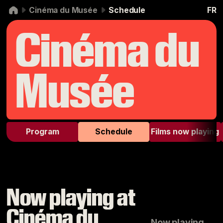
Skip to navigation
Skip to content
Cinéma du Musée
Schedule
FR
Cinéma du
Musée
Program
Schedule
Films now playing
Now playing at
Cinéma du
Now playing