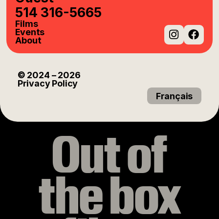
514 316-5665
Films
Events
About
Instag
Fac
© 2024
– 2026
Privacy Policy
Français
Out of
the box