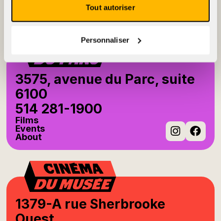
Events
Tout autoriser
About
Instag
Fac
Personnaliser
3575, avenue du Parc, suite
6100
514 281-1900
Films
Events
About
Instag
Fac
1379-A rue Sherbrooke
Ouest