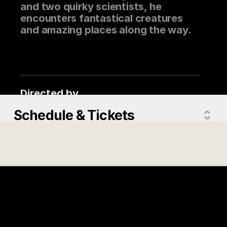
and two quirky scientists, he
encounters fantastical creatures
and amazing places along the way.
Directed by
Wojtek Wawszczyk
Schedule & Tickets
Actors
Julian Wanderer, Tadeusz
Baranowski, Rachel Butera
Country
Poland, Czech Republic
Version
French Version
Release year
2025