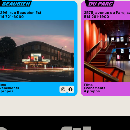
396, rue Beaubien Est
3575, avenue du Parc, s
14 721-6060
514 281-1900
ilms
Films
vénements
Événements
 propos
À propos
Instagram
Facebook