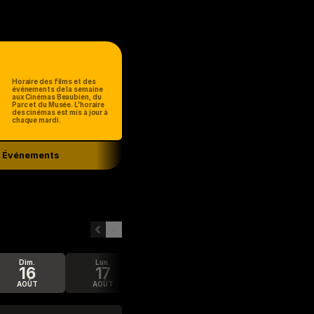
Horaire des films et des
événements de la semaine
aux Cinémas Beaubien, du
Parc et du Musée. L'horaire
des cinémas est mis à jour à
chaque mardi.
Événements
dim.
lun.
mar.
mer.
16
17
18
19
AOÛT
AOÛT
AOÛT
AOÛT