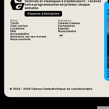
festivals et classiques à (re)découvrir : recevez
notre programmation en primeur chaque
semaine.
2
S’inscrire à l’infolettre
5
Infos
À propos
Tarifs
Cinéma Cinéma
Ciné-cartes
Partenaires
Locations
Emplois
FAQ
Nous joindre
Accessibilité
Annoncez sur nos écrans
Nous soutenir
F
É
À
© 2024
– 2026
Cinéma Cinéma
Politique de confidentialité