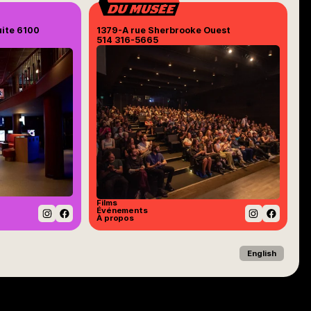
uite 6100
1379-A rue Sherbrooke Ouest
514 316-5665
Films
Événements
À propos
Instagram
Facebook
Instagram
Facebo
English