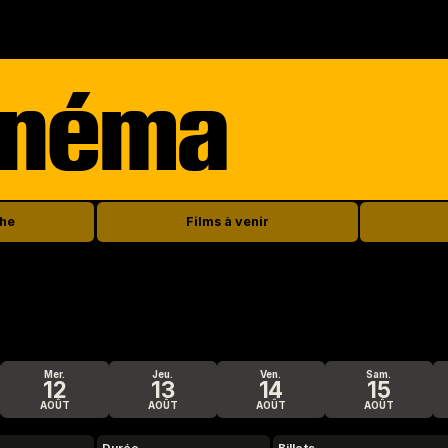
inéma
che
Films à venir
mer.
jeu.
ven.
sam.
12
13
14
15
AOÛT
AOÛT
AOÛT
AOÛT