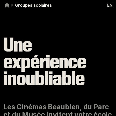
Aller à la navigation
Aller au contenu
Groupes scolaires
EN
Groupes scolaires
Une
expérience
inoubliable
Les Cinémas Beaubien, du Parc
et du Musée invitent votre école