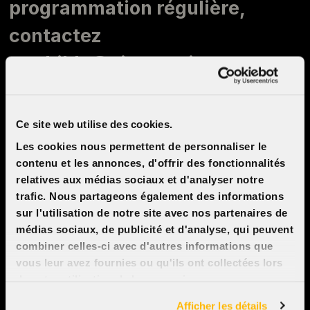
programmation régulière,
contactez
mathilde@cinemacinema.ca
Ce site web utilise des cookies.
Consulter nos catalogues pour
Les cookies nous permettent de personnaliser le
connaître les films disponibles.
contenu et les annonces, d'offrir des fonctionnalités
relatives aux médias sociaux et d'analyser notre
trafic. Nous partageons également des informations
Catalogue jeune public
sur l'utilisation de notre site avec nos partenaires de
médias sociaux, de publicité et d'analyse, qui peuvent
Catalogue groupes francisation
combiner celles-ci avec d'autres informations que
vous leur avez fournies ou qu'ils ont collectées lors
de votre utilisation de leurs services.
Afficher les détails