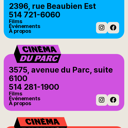
2396, rue Beaubien Est
514 721-6060
Films
Événements
À propos
Instag
Fac
3575, avenue du Parc, suite
6100
514 281-1900
Films
Événements
À propos
Instag
Fac