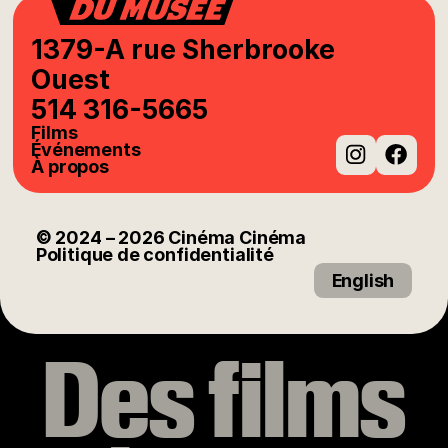
1379-A rue Sherbrooke
Ouest
514 316-5665
Films
Événements
À propos
Instag
Fac
© 2024
– 2026
Cinéma Cinéma
Politique de confidentialité
English
Des films