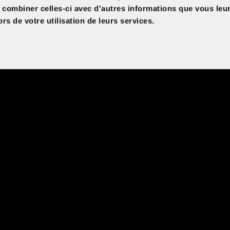
t combiner celles-ci avec d'autres informations que vous leu
ors de votre utilisation de leurs services.
Language
Duration
VOF
90
Directed by
Marie-Josée Roy
Country
Québec
Version
savanes
Version originale française
s
ris
uples
uit au
aux
ge qui