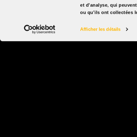
et d'analyse, qui peuven
Release date
ou qu'ils ont collectées l
September 27, 2026
Genre
Voyage, Documentaire
Afficher les détails
About
LES AVENTURIERS VOYAGEURS
Vivez le rêve d’une vie en Afrique ! Survolez les 
de la Tanzanie en montgolfière où, dans les terre
infinies, la vie explose : Big Five majestueux, safa
nocturnes et rencontres privilégiées avec des pe
fiers de partager leur culture. L’aventure se pours
Rwanda, écrin vert aux mille collines, puis jusqu’
brumes mystiques de l’Ouganda et de sa forêt
impénétrable, à la rencontre des gorilles. Un voya
touche l’âme… et ne s’oublie jamais!