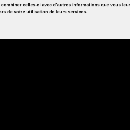
t combiner celles-ci avec d'autres informations que vous leu
ors de votre utilisation de leurs services.
Langue
Durée
VOF
106
Réalisation
Jacques Otmezguine
t
Interprètes
Oscar Lesage, Pia Lagrange, Zoé Adjani, Marie
 Choko,
Vaude
illets
Pays
France
Version
Version originale française
Année de sortie
ix que
2026
 qu’il
époque
’est
rmettre