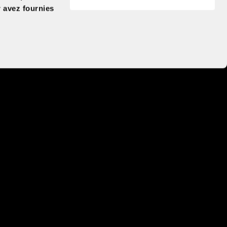
r avez fournies
Classement
 Torreton, Nicolas