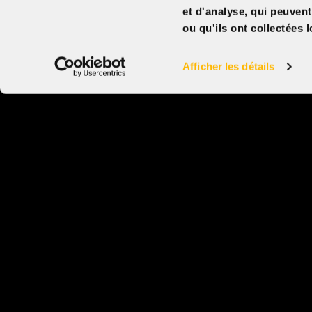
et d'analyse, qui peuven
Date de sortie
ou qu'ils ont collectées l
04 septembre 2026
Genre
Drame, Histoire
Afficher les détails
À propos
Ciné-rencontre en présence de la conférencière e
petite-fille de survivants de l’Holocauste, Maude
jeudi 3 septembre à 18h30 au Cinéma Beaubien.
B
ici
.
À l’aube de la Seconde Guerre mondiale, François
Touraine, grand virtuose du piano, n’a d’autre cho
de partir jouer en Allemagne pour sauver la femme
aime, sa professeure. Rachel est juive dans une 
qui ne le permet plus… À son retour en France, il n
plus que l’ombre de lui-même lorsqu’il rencontre
Annette. Elle fera un geste incroyable pour lui pe