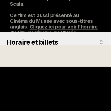
Scala.
Ce film est aussi présenté au
Cinéma du Musée avec sous-titres
anglais.
Cliquez ici pour voir l'horaire
du film au
Cinéma du Musée
.
Horaire et billets
Réalisation
Anissa Bonnefont
Interprètes
Riccardo Chailly, Anna Netrebko,
Brian Jagde, Ludovic Tézier
Pays
France, Italie
Version
V.o. sous-titrée en français