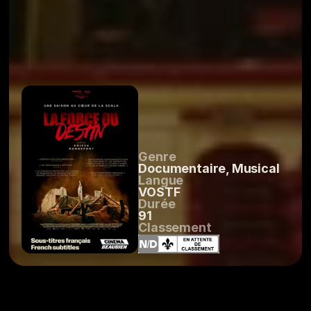
Genre
Documentaire, Musical
Langue
VOSTF
Durée
91
Classement