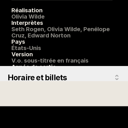
Réalisation
Olivia Wilde
Interprètes
Seth Rogen, Olivia Wilde, Penélope
Cruz, Edward Norton
Pays
États-Unis
Version
V.o. sous-titrée en français
Année de sortie
2026
Horaire et billets
Titre original
The Invite