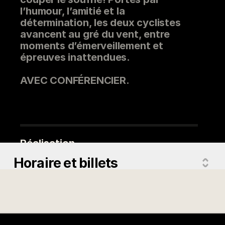
l’humour, l’amitié et la
détermination, les deux cyclistes
avancent au gré du vent, entre
moments d’émerveillement et
épreuves inattendues.
AVEC CONFÉRENCIER.
Réalisation
Pascal Marquis
Horaire et billets
Pays
Québec
Version
Version originale française