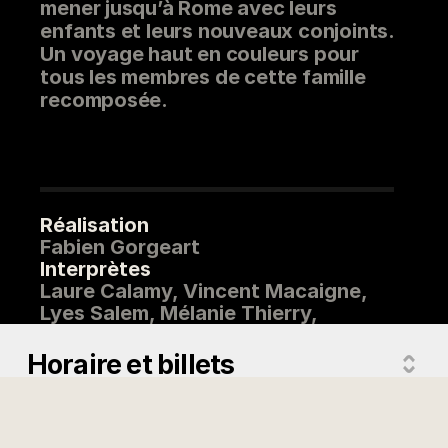
mener jusqu’à Rome avec leurs
enfants et leurs nouveaux conjoints.
Un voyage haut en couleurs pour
tous les membres de cette famille
recomposée.
Réalisation
Fabien Gorgeart
Interprètes
Laure Calamy, Vincent Macaigne,
Lyes Salem, Mélanie Thierry,
Céleste Brunnquell
Pays
Horaire et billets
France
Version
Version originale française
Année de sortie