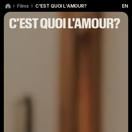
Aller à la navigation
Aller au contenu
Films
C'EST QUOI L'AMOUR?
EN
C'EST QUOI L'AMOUR?